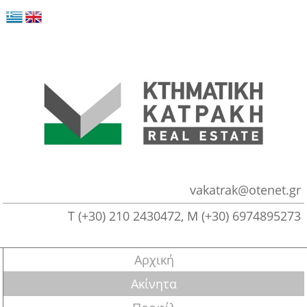
vakatrak@otenet.gr
Τ
(+30) 210 2430472
, M
(+30) 6974895273
Αρχική
Ακίνητα