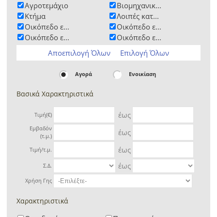
Αγροτεμάχιο
Βιομηχανικ...
Κτήμα
Λοιπές κατ...
Οικόπεδο ε...
Οικόπεδο ε...
Οικόπεδο ε...
Οικόπεδο ε...
Αποεπιλογή Όλων
Επιλογή Όλων
Αγορά
Ενοικίαση
Βασικά Χαρακτηριστικά
έως
Τιμή(€)
Εμβαδόν
έως
(τ.μ.)
έως
Τιμή/τ.μ.
έως
Σ.Δ.
Χρήση Γης
Χαρακτηριστικά