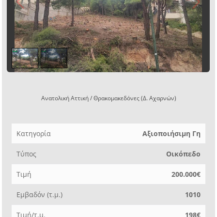
1
/
2
Ανατολική Αττική / Θρακομακεδόνες (Δ. Αχαρνών)
Κατηγορία
Αξιοποιήσιμη Γη
Τύπος
Οικόπεδο
Τιμή
200.000€
Εμβαδόν (τ.μ.)
1010
Τιμή/τ.μ.
198€