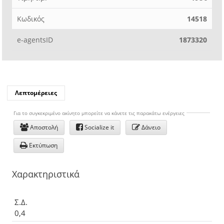
Κωδικός
14518
e-agentsID
1873320
Λεπτομέρειες
Για το συγκεκριμένo ακίνητο μπορείτε να κάνετε τις παρακάτω ενέργειες
Αποστολή
Socialize it
Δάνειο
Εκτύπωση
Χαρακτηριστικά
Σ.Δ.
0,4