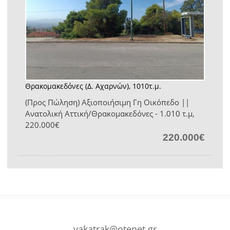
Θρακομακεδόνες (Δ. Αχαρνών), 1010τ.μ.
(Προς Πώληση) Αξιοποιήσιμη Γη Οικόπεδο ||
Ανατολική Αττική/Θρακομακεδόνες - 1.010 τ.μ,
220.000€
220.000€
vakatrak@otenet.gr