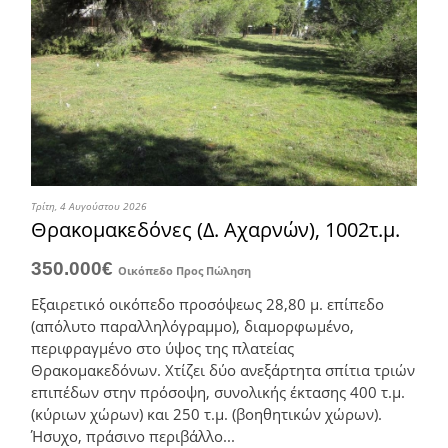
Τρίτη, 4 Αυγούστου 2026
Θρακομακεδόνες (Δ. Αχαρνών), 1002τ.μ.
350.000€
Οικόπεδο
Προς Πώληση
Εξαιρετικό οικόπεδο προσόψεως 28,80 μ. επίπεδο
(απόλυτο παραλληλόγραμμο), διαμορφωμένο,
περιφραγμένο στο ύψος της πλατείας
Θρακομακεδόνων. Χτίζει δύο ανεξάρτητα σπίτια τριών
επιπέδων στην πρόσοψη, συνολικής έκτασης 400 τ.μ.
(κύριων χώρων) και 250 τ.μ. (βοηθητικών χώρων).
Ήσυχο, πράσινο περιβάλλο...