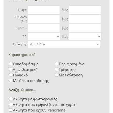
έως
Τιμή(€)
Εμβαδόν
έως
(τ.μ.)
έως
Τιμή/τ.μ.
έως
Σ.Δ.
Χρήση Γης
Χαρακτηριστικά
Οικοδομήσιμο
Περιφραγμένο
Αμφιθεατρικό
Τρίφατσο
Γωνιακό
Με Γεώτρηση
Με άδεια οικοδομής
Αναζητώ μόνο...
Ακίνητα με φωτογραφίες
Ακίνητα που εμφανίζονται σε χάρτη
Ακίνητα που έχουν Panorama