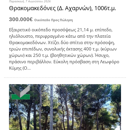
Παρασκευή, 7 Αυγούστου 2026
Θρακομακεδόνες (Δ. Αχαρνών), 1006τ.μ.
300.000€
Οικόπεδο
Προς Πώληση
Εξαιρετικό οικόπεδο προσόψεως 21,14 μ. επίπεδο,
ηλιόλουστο, περιφραγμένο κάτω από την πλατεία
Θρακομακεδόνων. Χτίζει δύο σπίτια στην πρόσοψη,
τριών επιπέδων, συνολικής έκτασης 400 τ.μ. (κύριων
χώρων) και 250 τ.μ. (βοηθητικών χώρων). Ήσυχο,
πράσινο περιβάλλον. Εύκολη πρόσβαση στη Λεωφόρο
Κύμης (Ο...