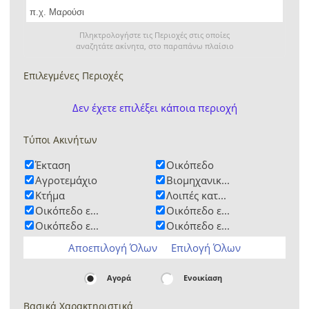
Πληκτρολογήστε τις Περιοχές στις οποίες
αναζητάτε ακίνητα, στο παραπάνω πλαίσιο
Επιλεγμένες Περιοχές
Δεν έχετε επιλέξει κάποια περιοχή
Τύποι Ακινήτων
Έκταση
Οικόπεδο
Αγροτεμάχιο
Βιομηχανικ...
Κτήμα
Λοιπές κατ...
Οικόπεδο ε...
Οικόπεδο ε...
Οικόπεδο ε...
Οικόπεδο ε...
Αποεπιλογή Όλων
Επιλογή Όλων
Αγορά
Ενοικίαση
Βασικά Χαρακτηριστικά