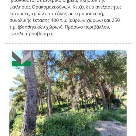
ηλιόλουστο, σε κεντρικό σημείο, πλησίον της
εκκλησίας Θρακομακεδόνων. Κτίζει δύο ανεξάρτητες
κατοικίες, τριών επιπέδων, με κεραμοσκεπή,
συνολικής έκτασης 400 τ.μ. (κύριων χώρων) και 250
τ.μ. (βοηθητικών χώρων). Πράσινο περιβάλλον,
εύκολη πρόσβαση σ...