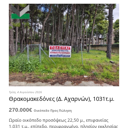
Τρίτη, 4 Αυγούστου 2026
Θρακομακεδόνες (Δ. Αχαρνών), 1031τ.μ.
270.000€
Οικόπεδο
Προς Πώληση
Ωραίο οικόπεδο προσόψεως 22,50 μ., επιφανείας
1.031 τ.μ., επίπεδο, περιφραγμένο, πλησίον εκκλησίας