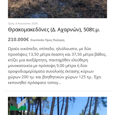
Τρίτη, 4 Αυγούστου 2026
Θρακομακεδόνες (Δ. Αχαρνών), 508τ.μ.
210.000€
Οικόπεδο
Προς Πώληση
Ωραίο οικόπεδο, επίπεδο, ηλιόλουστο, με δύο
προσόψεις 13,50 μέτρα έκαστη και 37,50 μέτρα βάθος,
κτίζει μια ανεξάρτητη, πανταχόθεν ελεύθερη
μονοκατοικία με πρόσοψη 9,00 μέτρα ή δύο
οροφοδιαμερίσματα συνολικής έκτασης κύριων
χώρων 200 τμ. και βοηθητικών χώρων 125 τμ.. Έχει
εκπονηθεί πρόσφατο τοπογ...