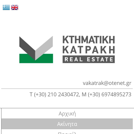
vakatrak@otenet.gr
Τ
(+30) 210 2430472
, M
(+30) 6974895273
Αρχική
Ακίνητα