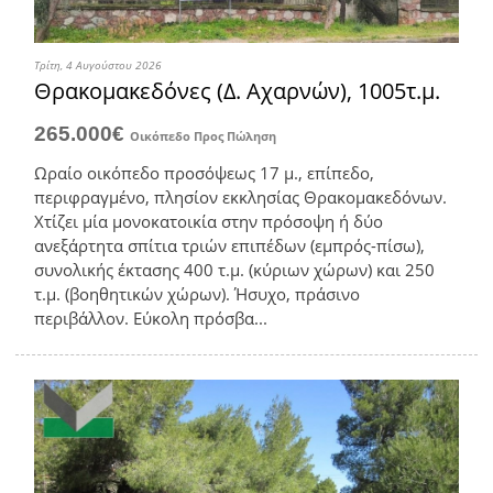
Τρίτη, 4 Αυγούστου 2026
Θρακομακεδόνες (Δ. Αχαρνών), 1005τ.μ.
265.000€
Οικόπεδο
Προς Πώληση
Ωραίο οικόπεδο προσόψεως 17 μ., επίπεδο,
περιφραγμένο, πλησίον εκκλησίας Θρακομακεδόνων.
Χτίζει μία μονοκατοικία στην πρόσοψη ή δύο
ανεξάρτητα σπίτια τριών επιπέδων (εμπρός-πίσω),
συνολικής έκτασης 400 τ.μ. (κύριων χώρων) και 250
τ.μ. (βοηθητικών χώρων). Ήσυχο, πράσινο
περιβάλλον. Εύκολη πρόσβα...