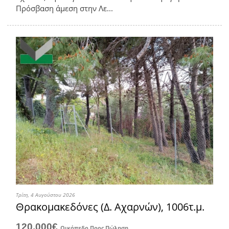
Πρόσβαση άμεση στην Λε...
Τρίτη, 4 Αυγούστου 2026
Θρακομακεδόνες (Δ. Αχαρνών), 1006τ.μ.
120.000€
Οικόπεδο
Προς Πώληση